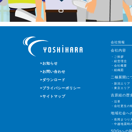
会社情報
会社内容
・ご挨拶
・経営理念
>お知らせ
・会社概要
・組織図
>お問い合わせ
二極展開に
>ダウンロード
・新潟エリア
>プライバシーポリシー
・東京エリア
吉原組の歴
>サイトマップ
・沿革
・会社更生の
地域社会へ
・長岡まつり
・中越地震時
SDGsへの