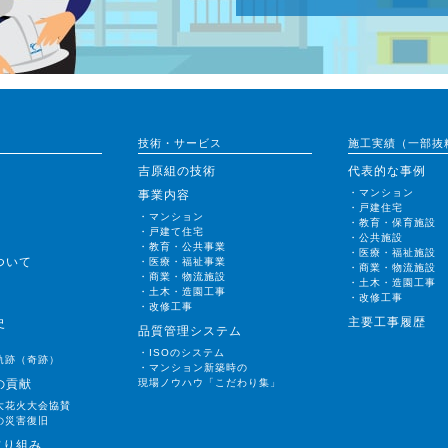
技術・サービス
施工実績（一部抜
吉原組の技術
代表的な事例
・マンション
事業内容
・戸建住宅
・マンション
・教育・保育施設
・戸建て住宅
・公共施設
・教育・公共事業
・医療・福祉施設
ついて
・医療・福祉事業
・商業・物流施設
・商業・物流施設
・土木・造園工事
・土木・造園工事
・改修工事
・改修工事
主要工事履歴
史
品質管理システム
・ISOのシステム
軌跡（奇跡）
・マンション新築時の
の貢献
現場ノウハウ「こだわり集」
大花火大会協賛
の災害復旧
取り組み