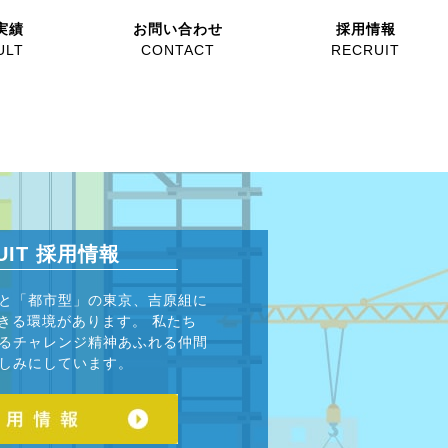
実績
お問い合わせ
採用情報
ん。
ULT
CONTACT
RECRUIT
UIT
採用情報
と「都市型」の東京、吉原組に
できる環境があります。 私たち
るチャレンジ精神あふれる仲間
しみにしています。