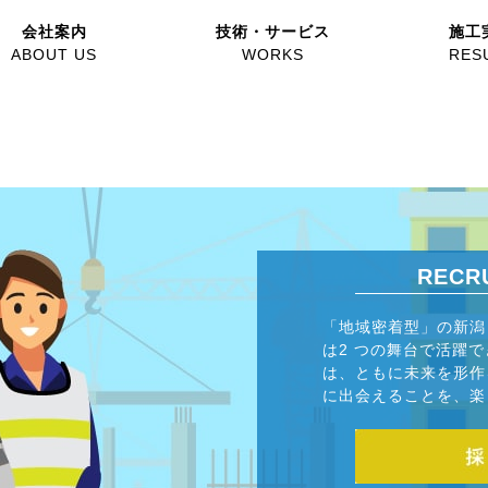
会社案内
技術・サービス
施工
いし、あるいは、説明するべきミッションを持つ企業かもしれませ
ABOUT US
WORKS
RES
RECR
「地域密着型」の新潟
は2 つの舞台で活躍
は、ともに未来を形作
に出会えることを、楽