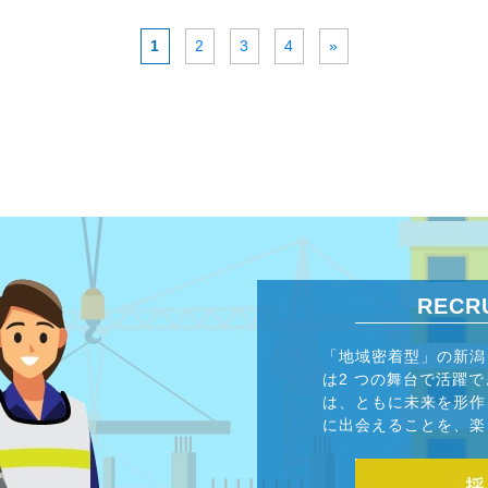
1
2
3
4
»
RECR
「地域密着型」の新潟
は2 つの舞台で活躍
は、ともに未来を形作
に出会えることを、楽