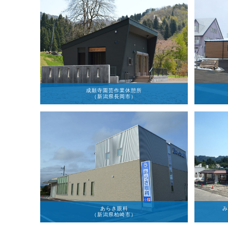
成願寺園芸作業休憩所
（新潟県長岡市）
あらき眼科
み
（新潟県柏崎市）