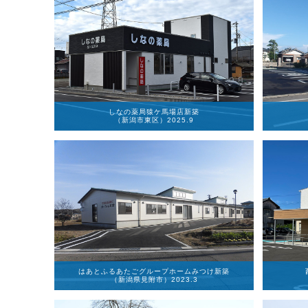
しなの薬局猿ケ馬場店新築
（新潟市東区）2025.9
はあとふるあたごグループホームみつけ新築
（新潟県見附市）2023.3