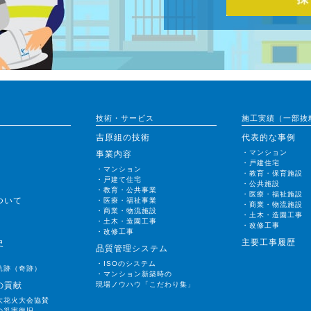
技術・サービス
施工実績（一部抜
吉原組の技術
代表的な事例
・マンション
事業内容
・戸建住宅
・マンション
・教育・保育施設
・戸建て住宅
・公共施設
・教育・公共事業
・医療・福祉施設
ついて
・医療・福祉事業
・商業・物流施設
・商業・物流施設
・土木・造園工事
・土木・造園工事
・改修工事
・改修工事
主要工事履歴
史
品質管理システム
・ISOのシステム
軌跡（奇跡）
・マンション新築時の
の貢献
現場ノウハウ「こだわり集」
大花火大会協賛
の災害復旧