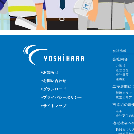
会社情報
会社内容
・ご挨拶
・経営理念
>お知らせ
・会社概要
・組織図
>お問い合わせ
二極展開に
>ダウンロード
・新潟エリア
>プライバシーポリシー
・東京エリア
吉原組の歴
>サイトマップ
・沿革
・会社更生の
地域社会へ
・長岡まつり
・中越地震時