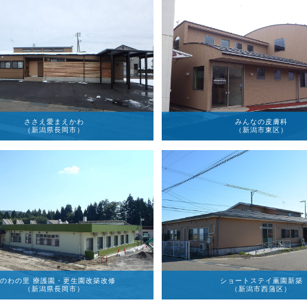
ささえ愛まえかわ
みんなの皮膚科
（新潟県長岡市）
（新潟市東区）
のわの里 療護園・更生園改築改修
ショートステイ薫園新築
（新潟県長岡市）
（新潟市西蒲区）